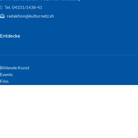
Tel. 04331/1438-41
redaktion@kulturnetz.sh
Entdecke
Bildende Kunst
Events
Film
Kunsthandwerk
Literatur
Musik
Nützliche Links