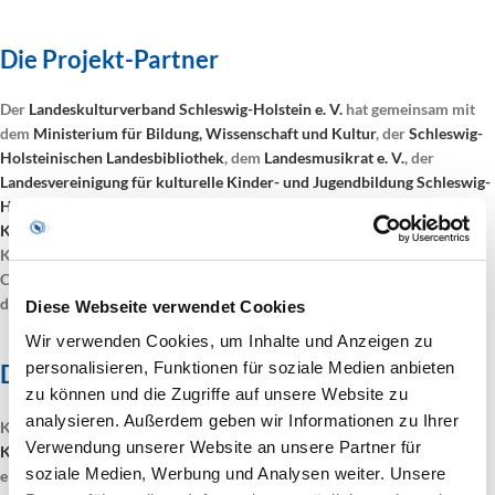
Die Projekt-Partner
Der
Landeskulturverband Schleswig-Holstein e. V.
hat gemeinsam mit
dem
Ministerium für Bildung, Wissenschaft und Kultur
, der
Schleswig-
Holsteinischen Landesbibliothek
, dem
Landesmusikrat e. V.
, der
Landesvereinigung für kulturelle Kinder- und Jugendbildung Schleswig-
Holstein e. V.
, dem
Landesverband Bildender Künstlerinnen und
Künstler Schleswig-Holstein
und
kultursphäre.sh
mit dem Projekt
KulturnetzSH eine Plattform ins Leben gerufen, die in Zeiten der
Corona-Pandemie die Kulturbranche unterstützen sollte und dies nun
darüber hinaus weiterhin tun soll.
Diese Webseite verwendet Cookies
Wir verwenden Cookies, um Inhalte und Anzeigen zu
personalisieren, Funktionen für soziale Medien anbieten
Das Projekt KulturnetzSH
zu können und die Zugriffe auf unsere Website zu
analysieren. Außerdem geben wir Informationen zu Ihrer
KulturnetzSH informiert über und sammelt die
digitalen
Verwendung unserer Website an unsere Partner für
Kulturangebote
Schleswig-Holsteins. Gleichzeitig bietet KulturnetzSH
soziale Medien, Werbung und Analysen weiter. Unsere
eine Übersicht über die
verschiedenen Spendenportale und anderen