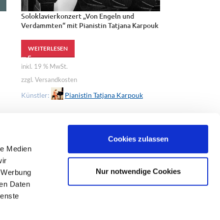
Soloklavierkonzert „Von Engeln und
Verdammten“ mit Pianistin Tatjana Karpouk
WEITERLESEN
inkl. 19 % MwSt.
zzgl. Versandkosten
Künstler:
Pianistin Tatjana Karpouk
Cookies zulassen
le Medien
ir
Nur notwendige Cookies
, Werbung
ren Daten
ienste