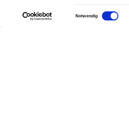
Einwilligungsauswahl
Notwendig
CD „Von Engeln und
Klassische Klaviermus
Tatjana Karpouk
IN DEN WARENKORB
inkl. 19 % MwSt.
Lieferzeit:
3-5 Werkta
Künstler:
Pianist