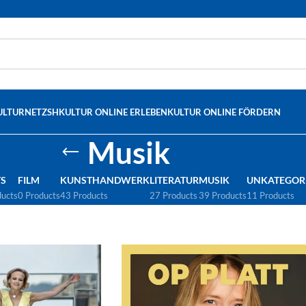
ULTURNETZSH
KULTUR ONLINE ERLEBEN
KULTUR ONLINE FÖRDERN
Musik
S
FILM
KUNSTHANDWERK
LITERATUR
MUSIK
UNKATEGORI
ducts
0 Products
43 Products
27 Products
39 Products
11 Products