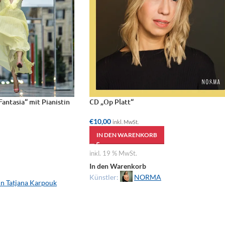
antasia“ mit Pianistin
CD „Op Platt“
€
10,00
inkl. MwSt.
IN DEN WARENKORB
inkl. 19 % MwSt.
In den Warenkorb
Künstler:
NORMA
in Tatjana Karpouk