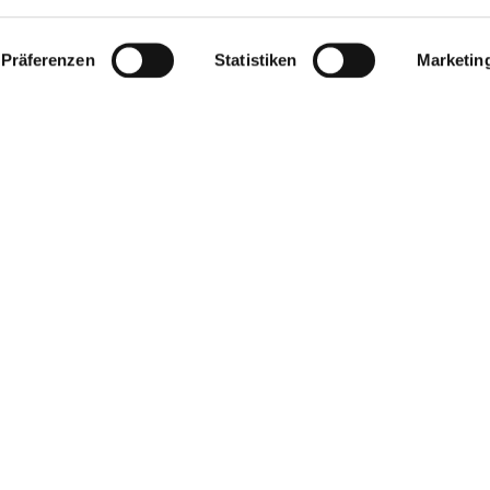
Präferenzen
Statistiken
Marketin
 Verdammten“ –
Soloklavierkonzert „Russische
ik mit Pianistin
Impressionen“ mit Pianistin Tatjana Karpo
WEITERLESEN
inkl. 19 % MwSt.
zzgl. Versandkosten
ge
Künstler:
Pianistin Tatjana Karpouk
in Tatjana Karpouk