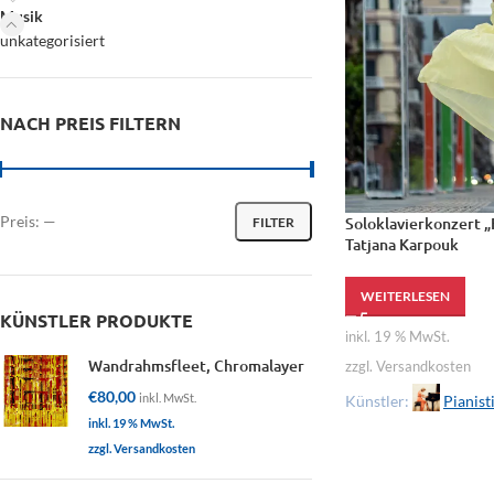
Musik
unkategorisiert
NACH PREIS FILTERN
Preis:
—
Soloklavierkonzert „F
FILTER
Tatjana Karpouk
WEITERLESEN
KÜNSTLER PRODUKTE
inkl. 19 % MwSt.
Wandrahmsfleet, Chromalayer
zzgl. Versandkosten
€
80,00
inkl. MwSt.
Künstler:
Pianist
inkl. 19 % MwSt.
zzgl. Versandkosten