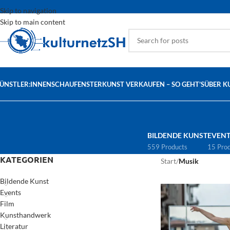
Skip to navigation
Skip to main content
ÜNSTLER:INNEN
SCHAUFENSTER
KUNST VERKAUFEN – SO GEHT’S
ÜBER K
BILDENDE KUNST
EVENT
559 Products
15 Pro
KATEGORIEN
Start
/
Musik
Bildende Kunst
Events
Film
Kunsthandwerk
Literatur