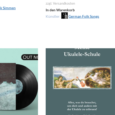
zzgl. Versandkosten
k Simmen
In den Warenkorb
Künstler:
German Folk Songs