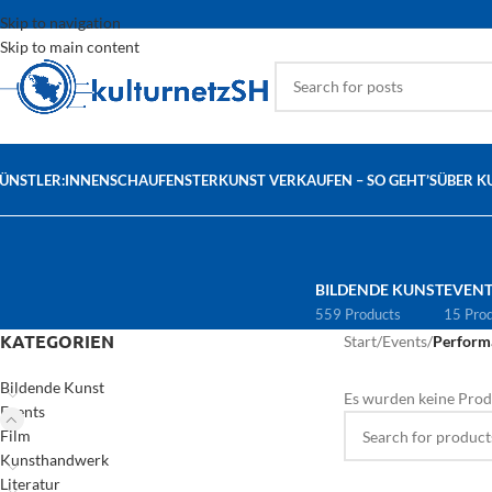
Skip to navigation
Skip to main content
ÜNSTLER:INNEN
SCHAUFENSTER
KUNST VERKAUFEN – SO GEHT’S
ÜBER K
BILDENDE KUNST
EVENT
559 Products
15 Pro
KATEGORIEN
Start
/
Events
/
Perform
Bildende Kunst
Es wurden keine Prod
Events
Film
Kunsthandwerk
Literatur