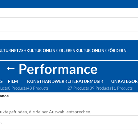
ULTURNETZSH
KULTUR ONLINE ERLEBEN
KULTUR ONLINE FÖRDERN
Performance
S
FILM
KUNSTHANDWERK
LITERATUR
MUSIK
UNKATEGORI
ducts
0 Products
43 Products
27 Products
39 Products
11 Products
ance
ukte gefunden, die deiner Auswahl entsprechen.