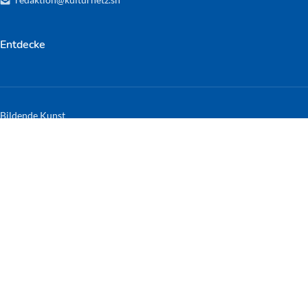
Entdecke
Bildende Kunst
Events
Film
Kunsthandwerk
Literatur
Musik
Nützliche Links
Sitemap
Impressum