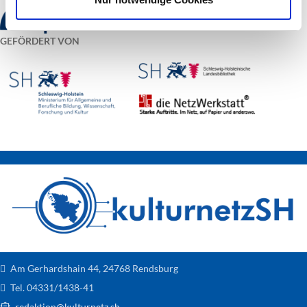
GEFÖRDERT VON
Am Gerhardshain 44, 24768 Rendsburg
Tel. 04331/1438-41
redaktion@kulturnetz.sh