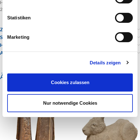
Stellen Sie eine Frage
Statistiken
Marketing
künstler
Karin Weissenbacher
Details zeigen
Kategorien:
Bildende Kunst
,
Plastik
Schlagwörter:
Schiff
,
Wolken
,
bildende Kunst
,
Ton
Cookies zulassen
Beschreibung
Nur notwendige Cookies
Ton gebrannt
Höhe 42 cm
2012
Zusätzliche Informationen