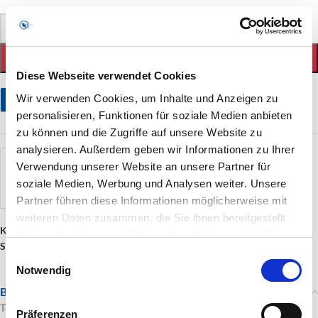
Diese Webseite verwendet Cookies
Wir verwenden Cookies, um Inhalte und Anzeigen zu
personalisieren, Funktionen für soziale Medien anbieten
Start
/
Bildende Kunst
/
Plastik
zu können und die Zugriffe auf unsere Website zu
analysieren. Außerdem geben wir Informationen zu Ihrer
Arche
Verwendung unserer Website an unsere Partner für
soziale Medien, Werbung und Analysen weiter. Unsere
€
2.850,00
inkl. MwSt.
Partner führen diese Informationen möglicherweise mit
inkl. 19 % MwSt.
zzgl. Versandkosten
weiteren Daten zusammen, die Sie ihnen bereitgestellt
haben oder die sie im Rahmen Ihrer Nutzung der Dienste
Verfügbar
gesammelt haben.
Einwilligungsauswahl
Notwendig
-
+
IN DEN WARENKORB
Präferenzen