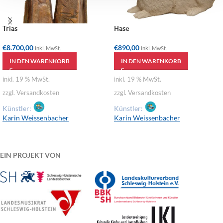
Standort
Hinweise zu Versand, Widerrufsrecht und AGBs
Anfragen
Ähnliche Produkte
Trias
Hase
€
8.700,00
€
890,00
inkl. MwSt.
inkl. MwSt.