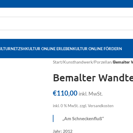
ULTURNETZSH
KULTUR ONLINE ERLEBEN
KULTUR ONLINE FÖRDERN
Start
/
Kunsthandwerk
/
Porzellan
/
Bemalter W
Bemalter Wandtel
€
110,00
inkl. MwSt.
inkl. 0 % MwSt.
zzgl. Versandkosten
„Am Schneckenfluß“
Jahr: 2012