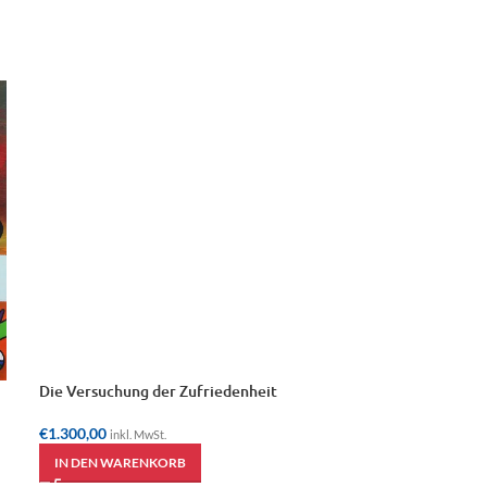
Die Versuchung der Zufriedenheit
Lächeln, wachse
€
1.300,00
€
1.300,00
inkl. MwSt.
inkl. Mw
IN DEN WARENKORB
IN DEN WAREN