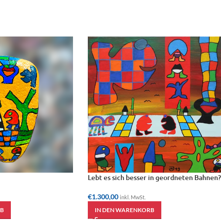
Lebt es sich besser in geordneten Bahnen?
€
1.300,00
inkl. MwSt.
B
IN DEN WARENKORB