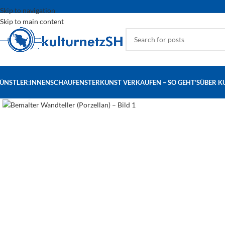
Skip to navigation
Skip to main content
ÜNSTLER:INNEN
SCHAUFENSTER
KUNST VERKAUFEN – SO GEHT’S
ÜBER K
Click to enlarge