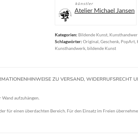
künstler
Atelier Michael Jansen
Kategorien:
Bildende Kunst
,
Kunsthandwer
Schlagwörter:
Original
,
Geschenk
,
PopArt
,
Kunsthandwerk
,
bildende Kunst
RMATIONEN
HINWEISE ZU VERSAND, WIDERRUFSRECHT 
ner Wand aufzuhängen.
oder für einen überdachten Bereich. Für den Einsatz im Freien übernehme