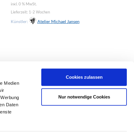
inkl. 0 % MwSt.
inkl. 0 % MwSt.
Lieferzeit:
1-2 Wochen
Lieferzeit:
1-2 Wo
Künstler:
Atelier Michael Jansen
Künstler:
At
Cookies zulassen
le Medien
ir
Nur notwendige Cookies
, Werbung
ren Daten
ienste