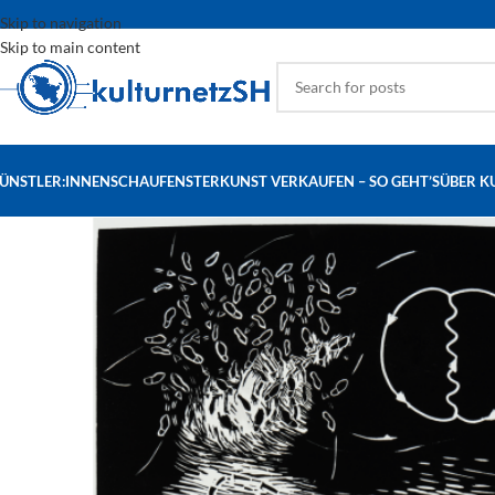
Skip to navigation
Skip to main content
ÜNSTLER:INNEN
SCHAUFENSTER
KUNST VERKAUFEN – SO GEHT’S
ÜBER K