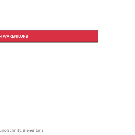
EN WARENKORB
Linolschnitt
,
Bienentanz