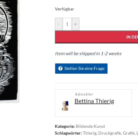
Verfügbar
-
+
IN D
Item will be shipped in 1-2 weeks
Stellen Sie eine Frage
künstler
Bettina Thierig
Kategorie:
Bildende Kunst
Schlagwörter:
Thierig
,
Druckgrafik
,
Grafik
,