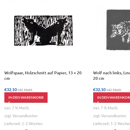
Wolfspaar, Holzschnitt auf Papier, 13 × 20
Wolf nach links, Lin
cm
20 cm
€
32,10
€
32,10
inkl. MwSt.
inkl. MwSt.
IN DEN WARENKORB
IN DEN WARENKOR
inkl. 7 % MwSt.
inkl. 7 % MwSt.
zzgl. Versandkosten
zzgl. Versandkosten
Lieferzeit:
1-2 Wochen
Lieferzeit:
1-2 Woche