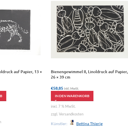
oldruck auf Papier, 13 ×
Bienengewimmel II, Linoldruck auf Papier,
26 × 39 cm
€
58,85
inkl. MwSt.
B
IN DEN WARENKORB
inkl. 7 % MwSt.
zzgl. Versandkosten
n
Künstler:
Bettina Thierig