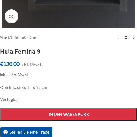
Click to enlarge
Start
/
Bildende Kunst
Hula Femina 9
€
120,00
inkl. MwSt.
inkl. 19 % MwSt.
Objektkasten, 15 x 15 cm
Verfügbar
IN DEN WARENKORB
Stellen Sie eine Frage