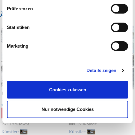
Präferenzen
Ähnliche Produkte
Statistiken
Marketing
Details zeigen
Cookies zulassen
Fubuki 1
Essenz Norden 1
€
820,00
€
480,00
inkl. MwSt.
inkl. MwSt.
Nur notwendige Cookies
IN DEN WARENKORB
IN DEN WARENKORB
inkl. 19 % MwSt.
inkl. 19 % MwSt.
Künstler:
Künstler: