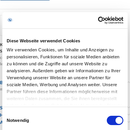
künstler
Corinna Kraus-Naujeck
Diese Webseite verwendet Cookies
Kategorie:
Bildende Kunst
Wir verwenden Cookies, um Inhalte und Anzeigen zu
Schlagwörter:
Norden
,
Corinnakrausnaujeck
,
Malerei
,
kraus-naujeck
,
personalisieren, Funktionen für soziale Medien anbieten
corinna
,
Grafik
,
corinna-kraus-naujeck
,
Objekt
,
CorinnaKraus-Naujeck
,
leckerkunst
,
Objektkasten
,
mixed media
,
Seekarte
zu können und die Zugriffe auf unsere Website zu
analysieren. Außerdem geben wir Informationen zu Ihrer
Verwendung unserer Website an unsere Partner für
Beschreibung
soziale Medien, Werbung und Analysen weiter. Unsere
mixed media
Partner führen diese Informationen möglicherweise mit
weiteren Daten zusammen, die Sie ihnen bereitgestellt
haben oder die sie im Rahmen Ihrer Nutzung der Dienste
Standort
gesammelt haben.
Einwilligungsauswahl
Hinweise zu Versand, Widerrufsrecht und AGBs
Notwendig
Anfragen