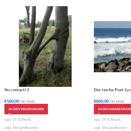
No contact! 2
Der reiche Poet Gr
€
160,00
€
860,00
inkl. MwSt.
inkl. MwSt.
IN DEN WARENKORB
IN DEN WARENKOR
inkl. 19 % MwSt.
inkl. 19 % MwSt.
zzgl. Versandkosten
zzgl. Versandkosten