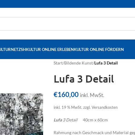
ULTURNETZSH
KULTUR ONLINE ERLEBEN
KULTUR ONLINE FÖRDERN
Start
/
Bildende Kunst
/
Lufa 3 Detail
Lufa 3 Detail
€
160,00
inkl. MwSt.
inkl. 19 % MwSt.
zzgl. Versandkosten
Lufa
3 Detail
40cm x 60cm
Rahmung nach Geschmack und Material geg