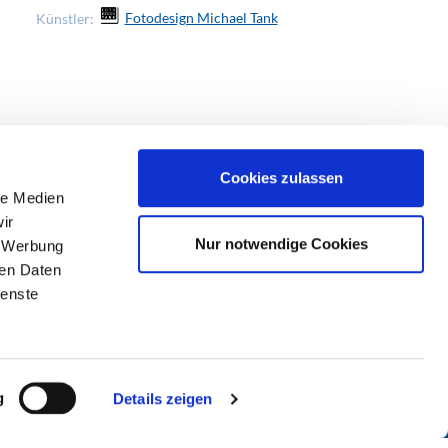
Künstler:
Fotodesign Michael Tank
Künstler:
Fo
Cookies zulassen
le Medien
ir
Nur notwendige Cookies
, Werbung
ren Daten
ienste
g
Details zeigen