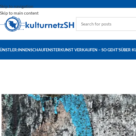
Skip to navigation
Skip to main content
ÜNSTLER:INNEN
SCHAUFENSTER
KUNST VERKAUFEN – SO GEHT’S
ÜBER K