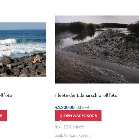
oßfoto
Fleete der Elbmarsch Großfoto
€
1.200,00
inkl. MwSt.
B
IN DEN WARENKORB
inkl. 19 % MwSt.
zzgl. Versandkosten