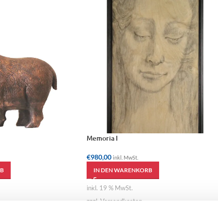
Memoria I
€
980,00
inkl. MwSt.
B
IN DEN WARENKORB
inkl. 19 % MwSt.
zzgl. Versandkosten
 Weissenbacher
Künstler:
Karin Weissenbacher