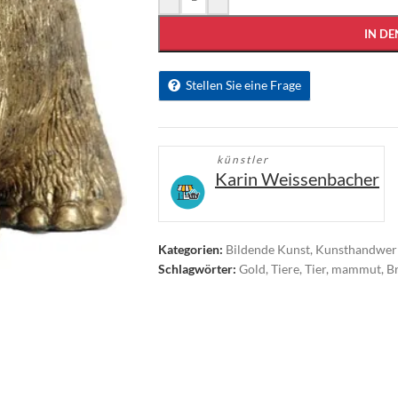
IN D
Stellen Sie eine Frage
künstler
Karin Weissenbacher
Kategorien:
Bildende Kunst
,
Kunsthandwer
Schlagwörter:
Gold
,
Tiere
,
Tier
,
mammut
,
B