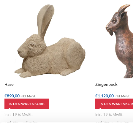
Hase
Ziegenbock
€
890,00
€
1.120,00
inkl. MwSt.
inkl. MwSt.
IN DEN WARENKORB
IN DEN WARENKOR
inkl. 19 % MwSt.
inkl. 19 % MwSt.
zzgl. Versandkosten
zzgl. Versandkosten
Künstler:
Karin Weissenbacher
Künstler:
Karin