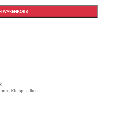
EN WARENKORB
k
ronze
,
Kleinplastiken