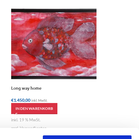
Long way home
Kokons
€
1.450,00
€
1.100,00
inkl. MwSt.
inkl. Mw
IN DEN WARENKORB
IN DEN WAREN
inkl. 19 % MwSt.
inkl. 19 % MwSt.
zzgl. Versandkosten
zzgl. Versandkost
Künstler:
Karin Weissenbacher
Künstler:
Ka