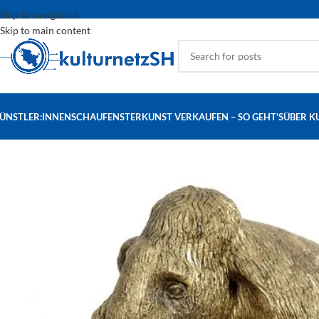
Skip to navigation
Skip to main content
ÜNSTLER:INNEN
SCHAUFENSTER
KUNST VERKAUFEN – SO GEHT’S
ÜBER K