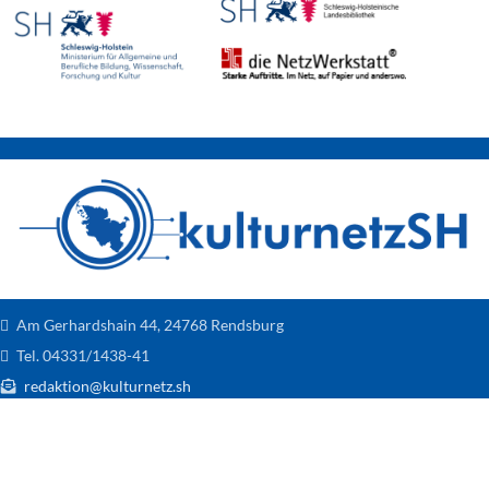
Am Gerhardshain 44, 24768 Rendsburg
Tel. 04331/1438-41
redaktion@kulturnetz.sh
Entdecke