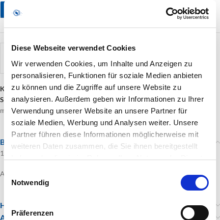
Stellen Sie eine Frage
Diese Webseite verwendet Cookies
künstler
BLHiero Birgit Hieronimi
Wir verwenden Cookies, um Inhalte und Anzeigen zu
personalisieren, Funktionen für soziale Medien anbieten
zu können und die Zugriffe auf unsere Website zu
Kategorie:
Bildende Kunst
analysieren. Außerdem geben wir Informationen zu Ihrer
Schlagwörter:
Malerei
,
bildende Kunst
,
collage
,
Klassische Moderne
,
mixed media
Verwendung unserer Website an unsere Partner für
soziale Medien, Werbung und Analysen weiter. Unsere
Partner führen diese Informationen möglicherweise mit
Beschreibung
weiteren Daten zusammen, die Sie ihnen bereitgestellt
100cm x 100cm
haben oder die sie im Rahmen Ihrer Nutzung der Dienste
gesammelt haben.
Einwilligungsauswahl
Acryl / Mixed Media auf Leinwand
Notwendig
Hinweise zu Versand, Widerrufsrecht und AGBs
Präferenzen
Anfragen