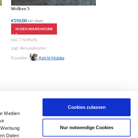
Wolken 5
Wolken 4
€
150,00
€
150,00
inkl. MwSt.
inkl. MwSt.
IN DEN WARENKORB
IN DEN WAREN
inkl. 7 % MwSt.
inkl. 7 % MwSt.
zzgl. Versandkosten
zzgl. Versandkost
Künstler:
Astrid Hübbe
Künstler:
As
Cookies zulassen
le Medien
ir
Nur notwendige Cookies
, Werbung
ren Daten