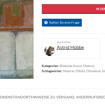
IN D
Stellen Sie eine Frage
künstler
Astrid Hübbe
Kategorien:
Bildende Kunst
,
Malerei
Schlagwörter:
Malerei
,
Ölbild
,
Ölmalerei
,
b
IONEN
STANDORT
HINWEISE ZU VERSAND, WIDERRUFSRE