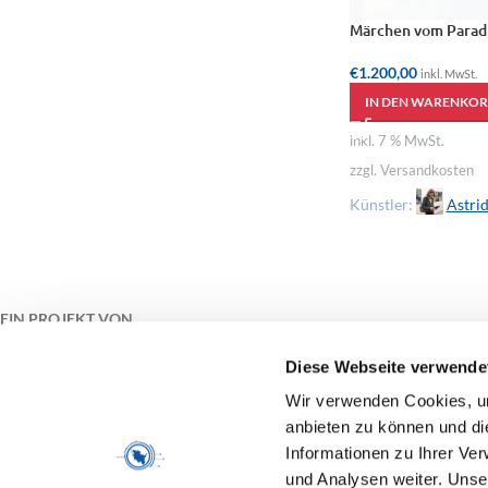
Unbenannter Raum 5
Märchen vom Parad
€
400,00
€
1.200,00
inkl. MwSt.
inkl. MwSt.
IN DEN WARENKORB
IN DEN WARENKOR
inkl. 19 % MwSt.
inkl. 7 % MwSt.
zzgl. Versandkosten
zzgl. Versandkosten
Künstler:
Astrid Hübbe
Künstler:
Astri
EIN PROJEKT VON
Diese Webseite verwende
Wir verwenden Cookies, um
anbieten zu können und di
Informationen zu Ihrer Ve
GEFÖRDERT VON
und Analysen weiter. Unse