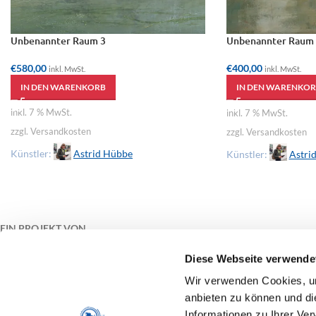
Unbenannter Raum 3
Unbenannter Raum 
€
580,00
€
400,00
inkl. MwSt.
inkl. MwSt.
IN DEN WARENKORB
IN DEN WARENKOR
inkl. 7 % MwSt.
inkl. 7 % MwSt.
zzgl. Versandkosten
zzgl. Versandkosten
Künstler:
Astrid Hübbe
Künstler:
Astri
EIN PROJEKT VON
Diese Webseite verwende
Wir verwenden Cookies, um
anbieten zu können und di
Informationen zu Ihrer Ve