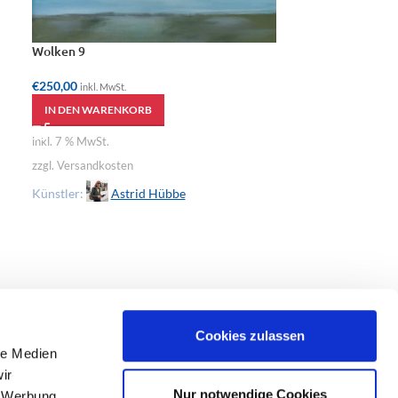
Wolken 9
Wolken 8
€
250,00
€
250,00
inkl. MwSt.
inkl. MwSt.
IN DEN WARENKORB
IN DEN WAREN
inkl. 7 % MwSt.
inkl. 7 % MwSt.
zzgl. Versandkosten
zzgl. Versandkost
Künstler:
Astrid Hübbe
Künstler:
As
Cookies zulassen
le Medien
ir
Nur notwendige Cookies
, Werbung