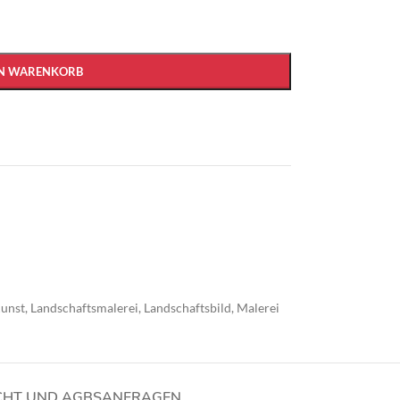
EN WARENKORB
Kunst
,
Landschaftsmalerei
,
Landschaftsbild
,
Malerei
CHT UND AGBS
ANFRAGEN