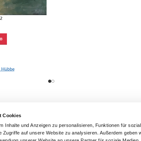
2
Unbenannter Raum 1
€
650,00
inkl. MwSt.
B
IN DEN WARENKORB
inkl. 7 % MwSt.
zzgl. Versandkosten
d Hübbe
Künstler:
Astrid Hübbe
t Cookies
 Inhalte und Anzeigen zu personalisieren, Funktionen für sozia
e Zugriffe auf unsere Website zu analysieren. Außerdem geben w
rwendung unserer Website an unsere Partner für soziale Medien