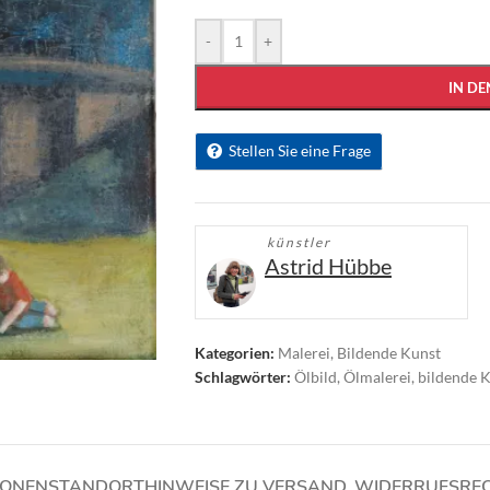
-
+
IN D
Stellen Sie eine Frage
künstler
Astrid Hübbe
Kategorien:
Malerei
,
Bildende Kunst
Schlagwörter:
Ölbild
,
Ölmalerei
,
bildende 
IONEN
STANDORT
HINWEISE ZU VERSAND, WIDERRUFSRE