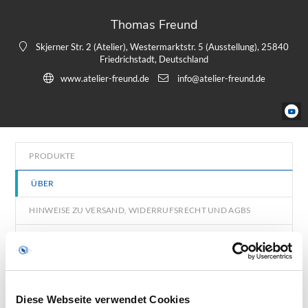
Thomas Freund
Skjerner Str. 2 (Atelier), Westermarktstr. 5 (Ausstellung), 25840
Friedrichstadt, Deutschland
www.atelier-freund.de
info@atelier-freund.de
PRODUKTE
ÜBER
HINWEISE ZU VERSAND, WIDERRUFSRECHT UND AGBS
SHOP-NEUIGKEITEN
Diese Webseite verwendet Cookies
Thomas Freund – Malerei/Kunstseminare