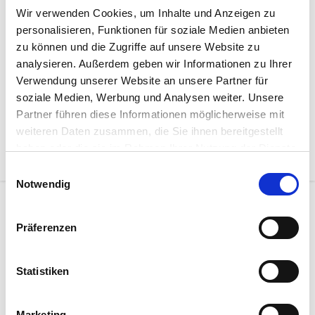
Wir verwenden Cookies, um Inhalte und Anzeigen zu
Atelier:
Skjerner Str. 2, 25840 Friedrichstadt, 04881-
personalisieren, Funktionen für soziale Medien anbieten
936688
zu können und die Zugriffe auf unsere Website zu
analysieren. Außerdem geben wir Informationen zu Ihrer
www.atelier-freund.de
Verwendung unserer Website an unsere Partner für
Eigene Ausstellung:
Westermarktstr
.
5 , 25840
soziale Medien, Werbung und Analysen weiter. Unsere
Friedrichstadt
Partner führen diese Informationen möglicherweise mit
weiteren Daten zusammen, die Sie ihnen bereitgestellt
haben oder die sie im Rahmen Ihrer Nutzung der Dienste
gesammelt haben.
Einwilligungsauswahl
Notwendig
Präferenzen
Statistiken
Marketing