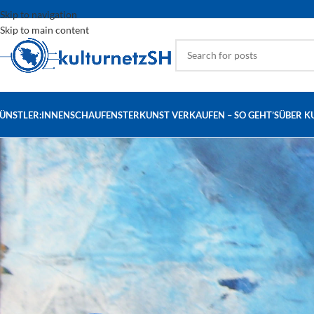
Skip to navigation
Skip to main content
ÜNSTLER:INNEN
SCHAUFENSTER
KUNST VERKAUFEN – SO GEHT’S
ÜBER K