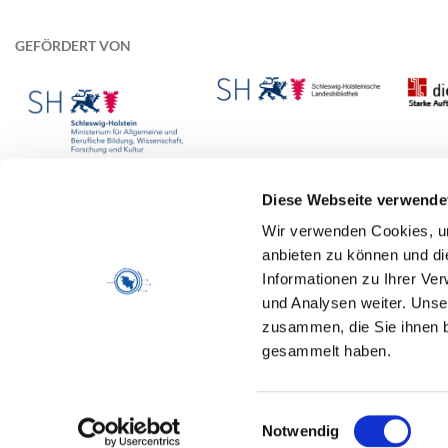
GEFÖRDERT VON
Diese Webseite verwende
Wir verwenden Cookies, um
anbieten zu können und di
Informationen zu Ihrer Ve
und Analysen weiter. Unse
zusammen, die Sie ihnen b
Am Gerhardshain 44, 24768 Rendsburg
gesammelt haben.
Tel. 04331/1438-41
redaktion@kulturnetz.sh
Einwilligungsauswahl
Notwendig