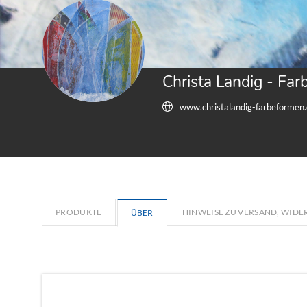
Christa Landig - Fa
www.christalandig-farbeformen
PRODUKTE
HINWEISE ZU VERSAND, WID
ÜBER