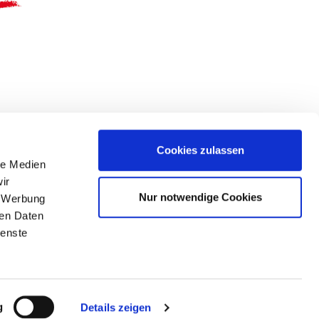
Cookies zulassen
le Medien
Nützliche Links
ir
Nur notwendige Cookies
, Werbung
ren Daten
ienste
Sitemap
Impressum
Datenschutz
Kontakt
g
Details zeigen
Allgemeine Geschäftsbedingungen