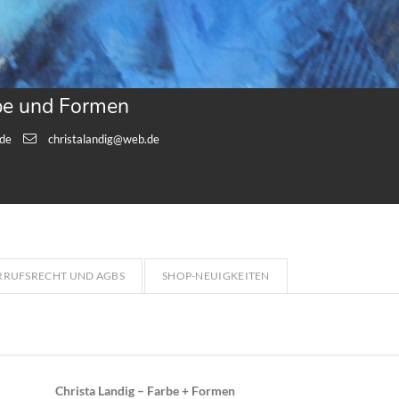
rbe und Formen
.de
christalandig@web.de
ERRUFSRECHT UND AGBS
SHOP-NEUIGKEITEN
Christa Landig – Farbe + Formen