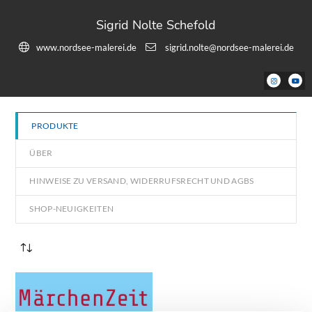
Sigrid Nolte Schefold
www.nordsee-malerei.de
sigrid.nolte@nordsee-malerei.de
PRODUKTE
ÜBER
HINWEISE ZU VERSAND, WIDERRUFSRECHT UND AGBS
SHOP-NEUIGKEITEN