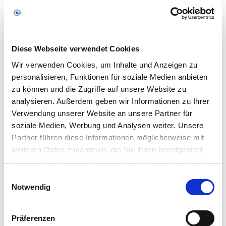
Diese Webseite verwendet Cookies
Wir verwenden Cookies, um Inhalte und Anzeigen zu
Märchen vom Meer – eine
personalisieren, Funktionen für soziale Medien anbieten
Audio CD
zu können und die Zugriffe auf unsere Website zu
analysieren. Außerdem geben wir Informationen zu Ihrer
€
15,00
inkl. MwSt.
Verwendung unserer Website an unsere Partner für
IN DEN WARENKORB
soziale Medien, Werbung und Analysen weiter. Unsere
inkl. 7 % MwSt.
Partner führen diese Informationen möglicherweise mit
weiteren Daten zusammen, die Sie ihnen bereitgestellt
zzgl. Versandkosten
haben oder die sie im Rahmen Ihrer Nutzung der Dienste
Lieferzeit:
1-3 Werktage
gesammelt haben.
Einwilligungsauswahl
Notwendig
Präferenzen