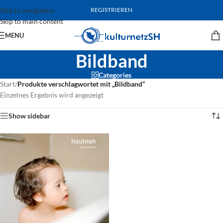
Skip to navigation
REGISTRIEREN
Skip to main content
MENU
Bildband
Categories
Start
/
Produkte verschlagwortet mit „Bildband“
Einzelnes Ergebnis wird angezeigt
Show sidebar