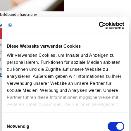
Bildband »hautnah«
€
29,00
inkl. MwSt.
IN DEN WARENKORB
inkl. 19 % MwSt.
Diese Webseite verwendet Cookies
zzgl. Versandkosten
Wir verwenden Cookies, um Inhalte und Anzeigen zu
Lieferzeit:
1-2 Wochen
personalisieren, Funktionen für soziale Medien anbieten
Künstler:
zu können und die Zugriffe auf unsere Website zu
Peggy Stahnke - Fotografie
analysieren. Außerdem geben wir Informationen zu Ihrer
Verwendung unserer Website an unsere Partner für
soziale Medien, Werbung und Analysen weiter. Unsere
Partner führen diese Informationen möglicherweise mit
weiteren Daten zusammen, die Sie ihnen bereitgestellt
haben oder die sie im Rahmen Ihrer Nutzung der Dienste
gesammelt haben.
Einwilligungsauswahl
Notwendig