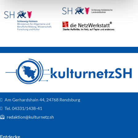
Am Gerhardshain 44, 24768 Rendsburg
Tel. 04331/1438-41
redaktion@kulturnetz.sh
Entdecke