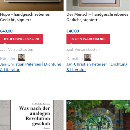
Hope – handgeschriebenes
Der Mensch – handgeschriebenes
Gedicht, signiert
Gedicht, signiert
€
40,00
€
40,00
IN DEN WARENKORB
IN DEN WARENKORB
zzgl. Versandkosten
zzgl. Versandkosten
Künstler:
Künstler:
Jan-Christian Petersen | Dichtung
Jan-Christian Petersen | Dichtung
& Literatur
& Literatur