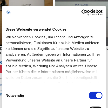
Diese Webseite verwendet Cookies
Wir verwenden Cookies, um Inhalte und Anzeigen zu
personalisieren, Funktionen für soziale Medien anbieten
Die Altstadt – handgeschriebenes
Der Feldweg – handgeschriebenes
zu können und die Zugriffe auf unsere Website zu
Gedicht, signiert
Gedicht, signiert
analysieren. Außerdem geben wir Informationen zu Ihrer
Verwendung unserer Website an unsere Partner für
€
40,00
€
40,00
soziale Medien, Werbung und Analysen weiter. Unsere
IN DEN WARENKORB
IN DEN WARENKORB
Partner führen diese Informationen möglicherweise mit
weiteren Daten zusammen, die Sie ihnen bereitgestellt
zzgl. Versandkosten
zzgl. Versandkosten
haben oder die sie im Rahmen Ihrer Nutzung der Dienste
Künstler:
Künstler:
gesammelt haben.
Jan-Christian Petersen | Dichtung
Jan-Christian Petersen | Dichtung
Einwilligungsauswahl
& Literatur
& Literatur
Notwendig