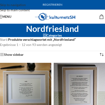
Skip to navigation
REGISTRIEREN
Skip to main content
MENU
Nordfriesland
Categories
Start
/
Produkte verschlagwortet mit „Nordfriesland“
Ergebnisse 1 – 12 von 93 werden angezeigt
Show sidebar