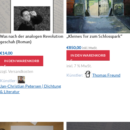
Was nach der analogen Revolution
„Kleines Tor zum Schlosspark“
geschah (Roman)
€
850,00
inkl. MwSt.
€
14,00
IN DEN WARENKORB
IN DEN WARENKORB
inkl. 7 % MwSt.
zzgl. Versandkosten
Künstler:
Thomas Freund
Künstler:
Jan-Christian Petersen | Dichtung
& Literatur