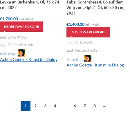
Levke im Birkenhain, Öl, 75 x 74
Tuba, Kontrabass & Co auf dem
cm, 2022
Weg zur „Elphi“, Öl, 60 x 80 cm,
2021
€
1.700,00
inkl. MwSt.
€
1.400,00
inkl. MwSt.
IN DEN WARENKORB
IN DEN WARENKORB
inkl. 19 % MwSt.
inkl. 19 % MwSt.
zzgl. Versandkosten
zzgl. Versandkosten
Künstler:
Achim Goetze - Kunst im Dialog
Künstler:
Achim Goetze - Kunst im Dialog
1
2
3
4
…
6
7
8
→
EIN PROJEKT VON