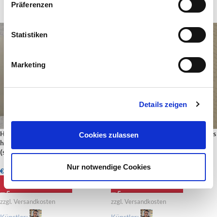
Präferenzen
Statistiken
Marketing
Details zeigen
Humming Of The Night –
Waldkiemen – handgeschriebenes
Cookies zulassen
handgeschriebenes Gedicht
Gedicht (signiert), Schobüll,
(signiert) auf Englisch
Husum
Nur notwendige Cookies
€
40,00
€
50,00
IN DEN WARENKORB
IN DEN WARENKORB
zzgl. Versandkosten
zzgl. Versandkosten
Künstler:
Künstler: