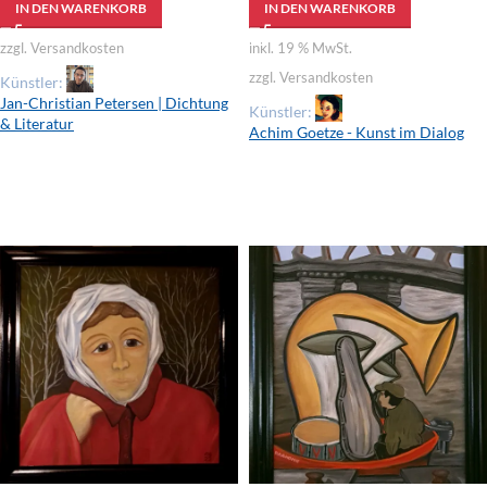
IN DEN WARENKORB
IN DEN WARENKORB
zzgl. Versandkosten
inkl. 19 % MwSt.
zzgl. Versandkosten
Künstler:
Jan-Christian Petersen | Dichtung
Künstler:
& Literatur
Achim Goetze - Kunst im Dialog