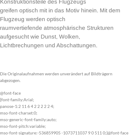
Konstruktionsteile des Flugzeugs
greifen optisch mit in das Motiv hinein. Mit dem
Flugzeug werden optisch
raumvertiefende atmosphärische Strukturen
aufgesucht wie Dunst, Wolken,
Lichtbrechungen und Abschattungen.
Die Originalaufnahmen werden unverändert auf Bildträgern
abgezogen.
@font-face
{font-family:Arial;
panose-1:2 11 6 4 2 2 2 2 2 4;
mso-font-charset:0;
mso-generic-font-family:auto;
mso-font-pitch:variable;
mso-font-signature:-536859905 -1073711037 9 0 511 0;}@font-face