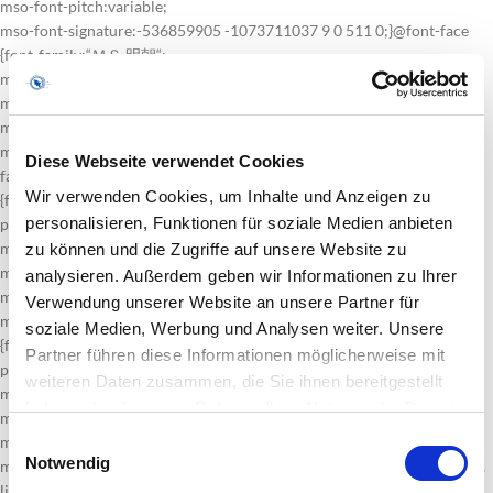
mso-font-pitch:variable;
mso-font-signature:-536859905 -1073711037 9 0 511 0;}@font-face
{font-family:“ＭＳ 明朝“;
mso-font-charset:78;
mso-generic-font-family:auto;
mso-font-pitch:variable;
mso-font-signature:-536870145 1791491579 18 0 131231 0;}@font-
Diese Webseite verwendet Cookies
face
Wir verwenden Cookies, um Inhalte und Anzeigen zu
{font-family:“Cambria Math“;
personalisieren, Funktionen für soziale Medien anbieten
panose-1:2 4 5 3 5 4 6 3 2 4;
mso-font-charset:0;
zu können und die Zugriffe auf unsere Website zu
mso-generic-font-family:auto;
analysieren. Außerdem geben wir Informationen zu Ihrer
mso-font-pitch:variable;
Verwendung unserer Website an unsere Partner für
mso-font-signature:-536870145 1107305727 0 0 415 0;}@font-face
soziale Medien, Werbung und Analysen weiter. Unsere
{font-family:Cambria;
Partner führen diese Informationen möglicherweise mit
panose-1:2 4 5 3 5 4 6 3 2 4;
weiteren Daten zusammen, die Sie ihnen bereitgestellt
mso-font-charset:0;
haben oder die sie im Rahmen Ihrer Nutzung der Dienste
mso-generic-font-family:auto;
gesammelt haben.
Einwilligungsauswahl
mso-font-pitch:variable;
Notwendig
mso-font-signature:-536870145 1073743103 0 0 415 0;}p.MsoNormal,
li.MsoNormal, div.MsoNormal