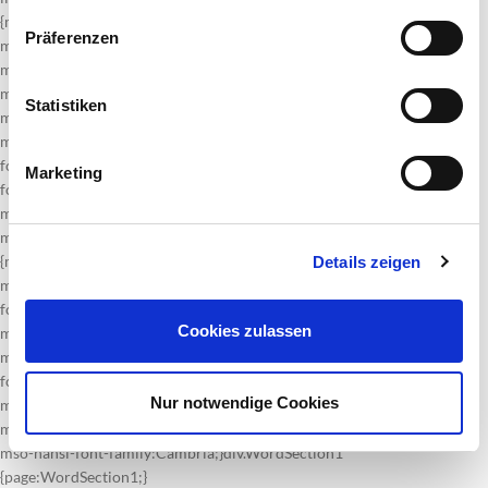
{mso-style-unhide:no;
Präferenzen
mso-style-qformat:yes;
mso-style-parent:““;
margin:0cm;
Statistiken
margin-bottom:.0001pt;
mso-pagination:widow-orphan;
font-size:12.0pt;
Marketing
font-family:Cambria;
mso-fareast-font-family:“ＭＳ 明朝“;
mso-bidi-font-family:“Times New Roman“;}.MsoChpDefault
{mso-style-type:export-only;
Details zeigen
mso-default-props:yes;
font-size:10.0pt;
Cookies zulassen
mso-ansi-font-size:10.0pt;
mso-bidi-font-size:10.0pt;
font-family:Cambria;
Nur notwendige Cookies
mso-ascii-font-family:Cambria;
mso-fareast-font-family:“ＭＳ 明朝“;
mso-hansi-font-family:Cambria;}div.WordSection1
{page:WordSection1;}