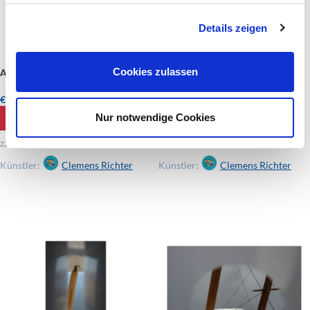
Details zeigen
Cookies zulassen
Aerovertikale 08-700m-05
aerovertikale 07-1500m-01
€
1.080,00
€
810,00
Nur notwendige Cookies
IN DEN WARENKORB
WEITERLESEN
zzgl. Versandkosten
zzgl. Versandkosten
Künstler:
Clemens Richter
Künstler:
Clemens Richter