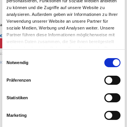
personalisieren, Funktionen für soziale Medien anbieten
zu können und die Zugriffe auf unsere Website zu
analysieren. Außerdem geben wir Informationen zu Ihrer
Verwendung unserer Website an unsere Partner für
aerovertikale 12-1200m-01b
aerovertikale 12-1200m-01a
soziale Medien, Werbung und Analysen weiter. Unsere
Partner führen diese Informationen möglicherweise mit
€
4.950,00
€
1.040,00
weiteren Daten zusammen, die Sie ihnen bereitgestellt
WEITERLESEN
WEITERLESEN
haben oder die sie im Rahmen Ihrer Nutzung der Dienste
zzgl. Versandkosten
zzgl. Versandkosten
gesammelt haben.
Einwilligungsauswahl
Künstler:
Clemens Richter
Künstler:
Clemens Richter
Notwendig
Präferenzen
Statistiken
Marketing