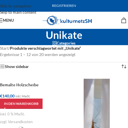
Skip to navigation
REGISTRIEREN
Skip to main content
MENU
Unikate
Categories
Start
/
Produkte verschlagwortet mit „Unikate“
Ergebnisse 1 – 12 von 20 werden angezeigt
Show sidebar
Bemalte Holzscheibe
€
140,00
inkl. MwSt.
IN DEN WARENKORB
inkl. 0 % MwSt.
zzgl. Versandkosten