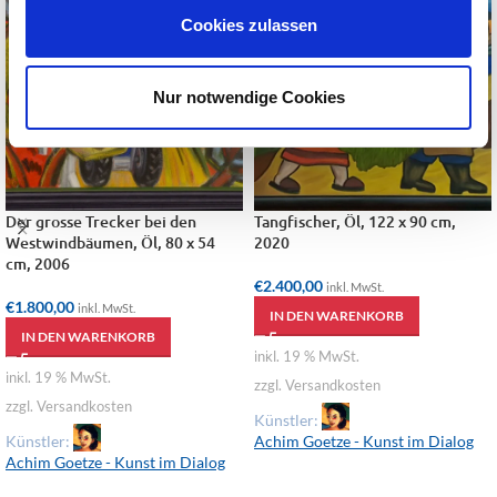
Cookies zulassen
Nur notwendige Cookies
Der grosse Trecker bei den
Tangfischer, Öl, 122 x 90 cm,
Westwindbäumen, Öl, 80 x 54
2020
cm, 2006
€
2.400,00
inkl. MwSt.
€
1.800,00
inkl. MwSt.
IN DEN WARENKORB
IN DEN WARENKORB
inkl. 19 % MwSt.
inkl. 19 % MwSt.
zzgl. Versandkosten
zzgl. Versandkosten
Künstler:
Künstler:
Achim Goetze - Kunst im Dialog
Achim Goetze - Kunst im Dialog