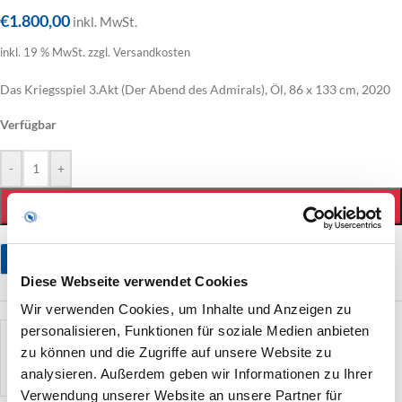
€
1.800,00
inkl. MwSt.
inkl. 19 % MwSt.
zzgl. Versandkosten
Das Kriegsspiel 3.Akt (Der Abend des Admirals), Öl, 86 x 133 cm, 2020
Verfügbar
-
+
IN DEN WARENKORB
Stellen Sie eine Frage
Diese Webseite verwendet Cookies
Wir verwenden Cookies, um Inhalte und Anzeigen zu
personalisieren, Funktionen für soziale Medien anbieten
künstler
Achim Goetze - Kunst im Dialog
zu können und die Zugriffe auf unsere Website zu
analysieren. Außerdem geben wir Informationen zu Ihrer
Verwendung unserer Website an unsere Partner für