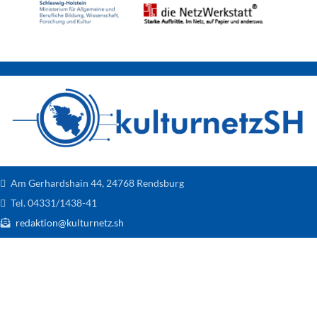
Am Gerhardshain 44, 24768 Rendsburg
Tel. 04331/1438-41
redaktion@kulturnetz.sh
Entdecke