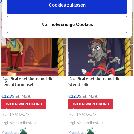
Ähnliche Produkte
Cookies zulassen
Nur notwendige Cookies
Das Pirateneinhorn und die
Das Pirateneinhorn und die
Leuchtturminsel
Steintrolle
€
12,95
€
12,95
inkl. MwSt.
inkl. MwSt.
IN DEN WARENKORB
IN DEN WARENKORB
inkl. 19 % MwSt.
inkl. 19 % MwSt.
zzgl. Versandkosten
zzgl. Versandkosten
Künstler:
Künstler: