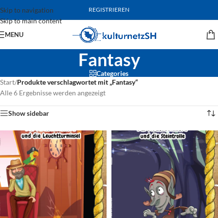
Skip to navigation
REGISTRIEREN
Skip to main content
MENU
Fantasy
Categories
Start
/
Produkte verschlagwortet mit „Fantasy“
Alle 6 Ergebnisse werden angezeigt
Show sidebar