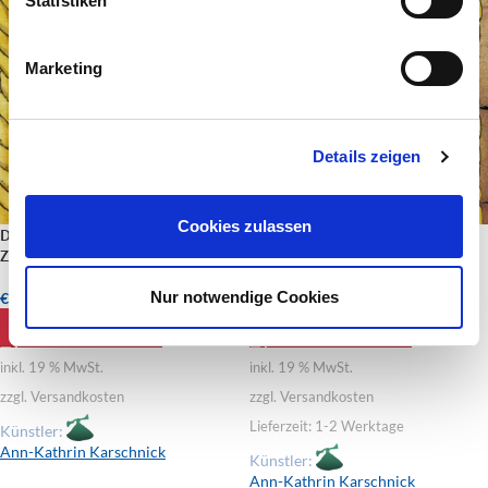
Statistiken
Marketing
Details zeigen
Cookies zulassen
Das Pirateneinhorn und der
Das Pirateneinhorn und das
Zauberer
verlorene Lachen
Nur notwendige Cookies
€
12,95
€
12,95
inkl. MwSt.
inkl. MwSt.
IN DEN WARENKORB
IN DEN WARENKORB
inkl. 19 % MwSt.
inkl. 19 % MwSt.
zzgl. Versandkosten
zzgl. Versandkosten
Lieferzeit:
1-2 Werktage
Künstler:
Ann-Kathrin Karschnick
Künstler:
Ann-Kathrin Karschnick