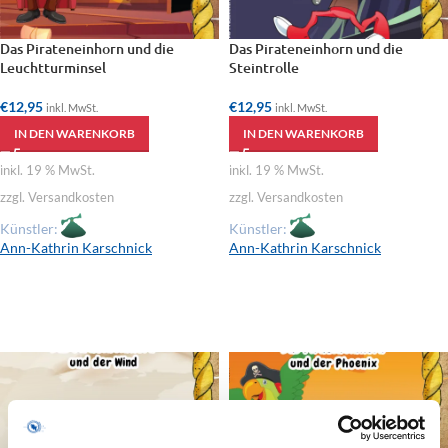
Das Pirateneinhorn und die
Das Pirateneinhorn und die
Leuchtturminsel
Steintrolle
€
12,95
€
12,95
inkl. MwSt.
inkl. MwSt.
IN DEN WARENKORB
IN DEN WARENKORB
inkl. 19 % MwSt.
inkl. 19 % MwSt.
zzgl. Versandkosten
zzgl. Versandkosten
Künstler:
Künstler:
Ann-Kathrin Karschnick
Ann-Kathrin Karschnick