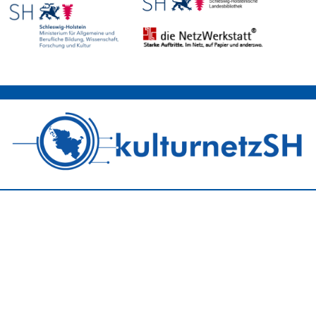
Am Gerhardshain 44, 24768 Rendsburg
Tel. 04331/1438-41
redaktion@kulturnetz.sh
Entdecke