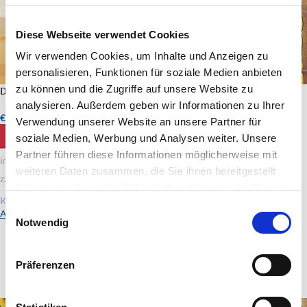
Diese Webseite verwendet Cookies
Wir verwenden Cookies, um Inhalte und Anzeigen zu
personalisieren, Funktionen für soziale Medien anbieten
zu können und die Zugriffe auf unsere Website zu
Das Pirateneinhorn und der Wind
Das Pirateneinhorn und der
Phoenix
analysieren. Außerdem geben wir Informationen zu Ihrer
€
12,95
inkl. MwSt.
Verwendung unserer Website an unsere Partner für
€
12,95
inkl. MwSt.
IN DEN WARENKORB
soziale Medien, Werbung und Analysen weiter. Unsere
IN DEN WARENKORB
Partner führen diese Informationen möglicherweise mit
inkl. 19 % MwSt.
weiteren Daten zusammen, die Sie ihnen bereitgestellt
inkl. 19 % MwSt.
zzgl. Versandkosten
haben oder die sie im Rahmen Ihrer Nutzung der Dienste
zzgl. Versandkosten
Künstler:
gesammelt haben.
Einwilligungsauswahl
Ann-Kathrin Karschnick
Künstler:
Notwendig
Ann-Kathrin Karschnick
Präferenzen