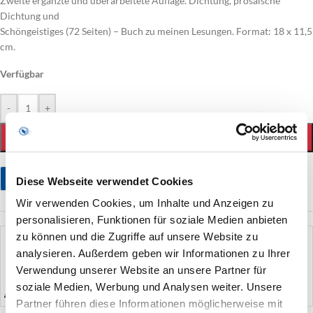
Zweite ergänzte und überarbeitete Auflage. Dichtung, prosaische
Dichtung und
Schöngeistiges (72 Seiten) – Buch zu meinen Lesungen. Format: 18 x 11,5
cm.
Verfügbar
-
+
IN DEN WARENKORB
Stellen Sie eine Frage
Diese Webseite verwendet Cookies
Wir verwenden Cookies, um Inhalte und Anzeigen zu
personalisieren, Funktionen für soziale Medien anbieten
zu können und die Zugriffe auf unsere Website zu
künstler
analysieren. Außerdem geben wir Informationen zu Ihrer
Verwendung unserer Website an unsere Partner für
soziale Medien, Werbung und Analysen weiter. Unsere
Jan-Christian Petersen | Dichtung & Literatur
Partner führen diese Informationen möglicherweise mit