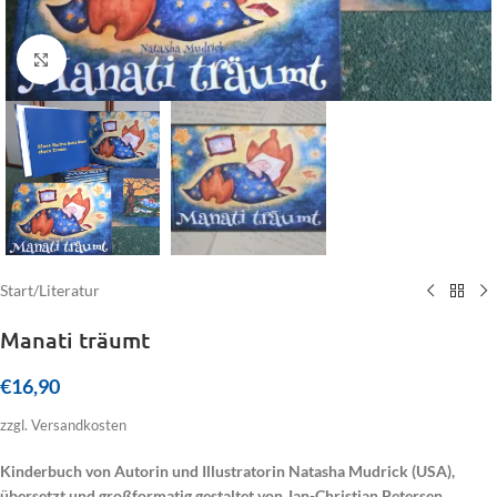
Click to enlarge
Start
/
Literatur
Manati träumt
€
16,90
zzgl. Versandkosten
Kinderbuch von Autorin und Illustratorin Natasha Mudrick (USA),
übersetzt und großformatig gestaltet von Jan-Christian Petersen