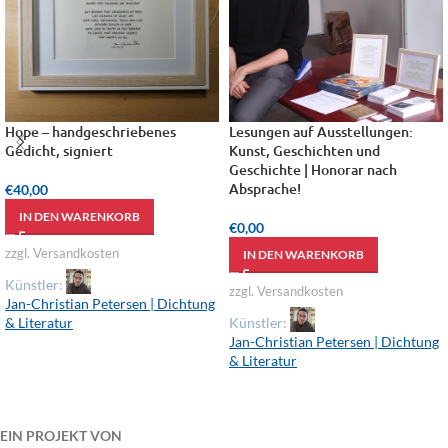
Hope – handgeschriebenes
Lesungen auf Ausstellungen:
Gedicht, signiert
Kunst, Geschichten und
Geschichte | Honorar nach
Absprache!
€
40,00
IN DEN WARENKORB
€
0,00
zzgl. Versandkosten
IN DEN WARENKORB
Künstler:
zzgl. Versandkosten
Jan-Christian Petersen | Dichtung
& Literatur
Künstler:
Jan-Christian Petersen | Dichtung
& Literatur
EIN PROJEKT VON