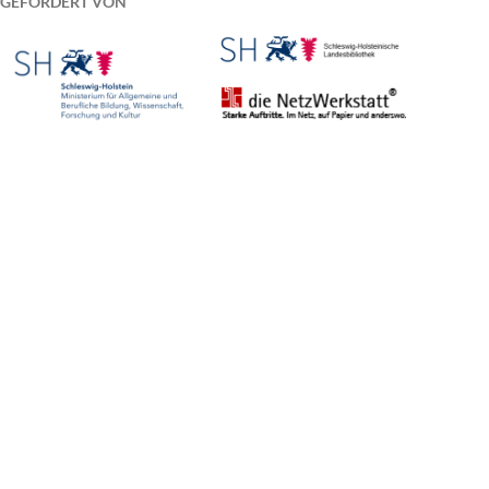
GEFÖRDERT VON
Am Gerhardshain 44, 24768 Rendsburg
Tel. 04331/1438-41
redaktion@kulturnetz.sh