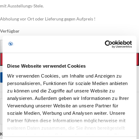
mit Ausstellungs-Stele.
Abholung vor Ort oder Lieferung gegen Aufpreis !
Verfügbar
-
+
IN DEN WARENKORB
Diese Webseite verwendet Cookies
Wir verwenden Cookies, um Inhalte und Anzeigen zu
Stellen Sie eine Frage
personalisieren, Funktionen für soziale Medien anbieten
zu können und die Zugriffe auf unsere Website zu
analysieren. Außerdem geben wir Informationen zu Ihrer
künstler
Verwendung unserer Website an unsere Partner für
Fotodesign Michael Tank
soziale Medien, Werbung und Analysen weiter. Unsere
Partner führen diese Informationen möglicherweise mit
weiteren Daten zusammen, die Sie ihnen bereitgestellt
Kategorie:
Bildende Kunst
haben oder die sie im Rahmen Ihrer Nutzung der Dienste