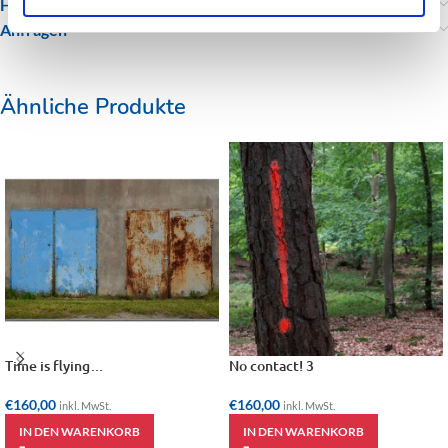
Hinweise zu Versand, Widerrufsrecht und AGBs
Anfragen
Ähnliche Produkte
Time is flying…
No contact! 3
€
160,00
€
160,00
inkl. MwSt.
inkl. MwSt.
IN DEN WARENKORB
IN DEN WARENKORB