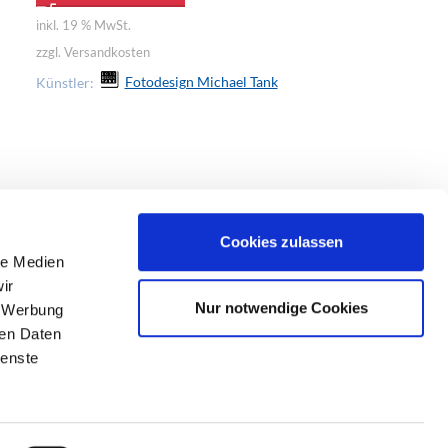
inkl. 19 % MwSt.
inkl. 19 % MwSt.
zzgl. Versandkosten
zzgl. Versandkost
Künstler:
Fotodesign Michael Tank
Künstler:
Fo
Cookies zulassen
le Medien
ir
Nur notwendige Cookies
, Werbung
ren Daten
ienste