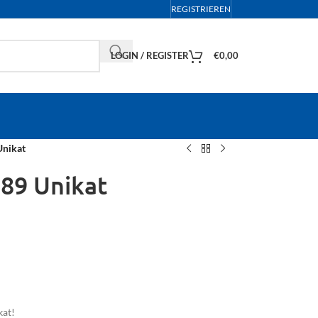
REGISTRIEREN
LOGIN / REGISTER
€
0,00
Unikat
989 Unikat
at!