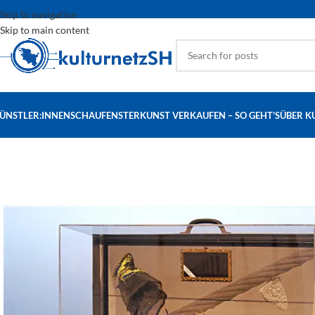
Skip to navigation
Skip to main content
ÜNSTLER:INNEN
SCHAUFENSTER
KUNST VERKAUFEN – SO GEHT’S
ÜBER K