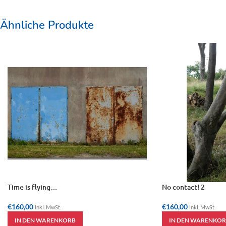
Ähnliche Produkte
Time is flying…
No contact! 2
€
160,00
€
160,00
inkl. MwSt.
inkl. MwSt.
IN DEN WARENKORB
IN DEN WARENKOR