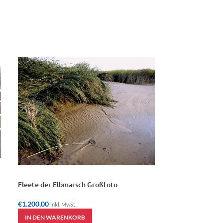
Fleete der Elbmarsch Großfoto
Denkt an Eure Ki
€
1.200,00
€
840,00
inkl. MwSt.
inkl. MwSt.
IN DEN WARENKORB
IN DEN WAREN