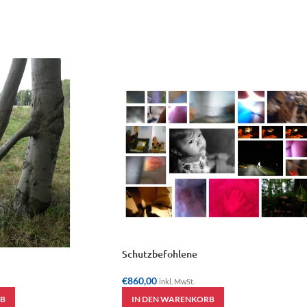
Schutzbefohlene
€
860,00
inkl. MwSt.
B
IN DEN WARENKORB