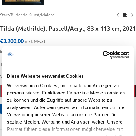
Start
/
Bildende Kunst
/
Malerei
Tilda (Mathilde), Pastell/Acryl, 83 x 113 cm, 2021
€
3.200,00
inkl. MwSt.
inkl. 19 % MwSt.
zzgl. Versandkosten
Tilda (Mathilde), Pastell/Acryl, 83 x 113 cm, 2021
Diese Webseite verwendet Cookies
Verfügbar
Wir verwenden Cookies, um Inhalte und Anzeigen zu
personalisieren, Funktionen für soziale Medien anbieten
IN DEN WARENKORB
zu können und die Zugriffe auf unsere Website zu
analysieren. Außerdem geben wir Informationen zu Ihrer
Stellen Sie eine Frage
Verwendung unserer Website an unsere Partner für
soziale Medien, Werbung und Analysen weiter. Unsere
Partner führen diese Informationen möglicherweise mit