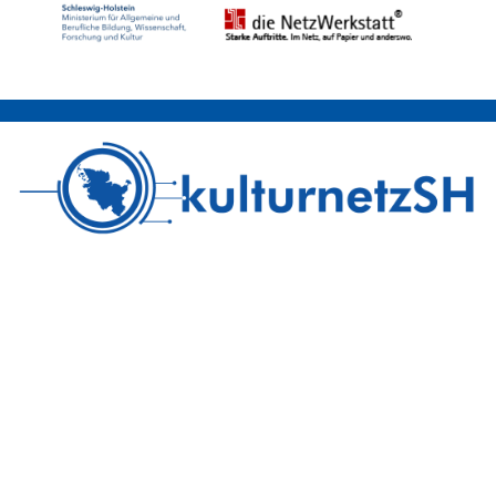
Am Gerhardshain 44, 24768 Rendsburg
Tel. 04331/1438-41
redaktion@kulturnetz.sh
Entdecke