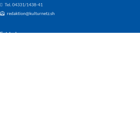
Tel. 04331/1438-41
redaktion@kulturnetz.sh
Entdecke
Bildende Kunst
Events
Film
Kunsthandwerk
Literatur
Musik
Nützliche Links