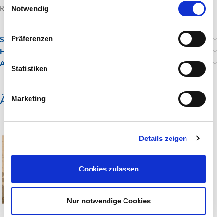
Rahmung nach Geschmack und Material gegen Aufpreis möglich.
Notwendig
Präferenzen
Standort
Hinweise zu Versand, Widerrufsrecht und AGBs
Anfragen
Statistiken
Ähnliche Produkte
Marketing
Details zeigen
Cookies zulassen
Nur notwendige Cookies