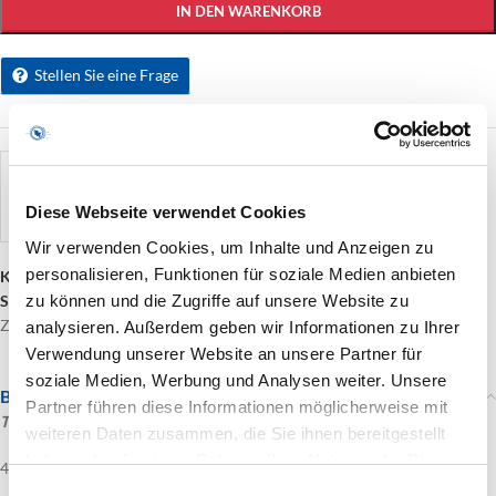
IN DEN WARENKORB
Stellen Sie eine Frage
künstler
Fotodesign Michael Tank
Diese Webseite verwendet Cookies
Wir verwenden Cookies, um Inhalte und Anzeigen zu
personalisieren, Funktionen für soziale Medien anbieten
Kategorie:
Bildende Kunst
zu können und die Zugriffe auf unsere Website zu
Schlagwörter:
bildende Kunst
,
Verwitterung
,
Kommen und Gehen
,
Zeitmaschine
analysieren. Außerdem geben wir Informationen zu Ihrer
Verwendung unserer Website an unsere Partner für
soziale Medien, Werbung und Analysen weiter. Unsere
Beschreibung
Partner führen diese Informationen möglicherweise mit
Time is flying…
2
weiteren Daten zusammen, die Sie ihnen bereitgestellt
haben oder die sie im Rahmen Ihrer Nutzung der Dienste
40cm x 60cm
gesammelt haben.
Einwilligungsauswahl