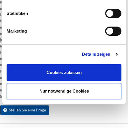
margin-bottom:.0001pt;
mso-pagination:widow-orphan;
Statistiken
font-size:12.0pt;
font-family:Cambria;
mso-fareast-font-family:“ＭＳ 明朝“;
Marketing
mso-bidi-font-family:“Times New Roman“;}.MsoChpDefault
{mso-style-type:export-only;
mso-default-props:yes;
font-size:10.0pt;
Details zeigen
mso-ansi-font-size:10.0pt;
mso-bidi-font-size:10.0pt;
font-family:Cambria;
Cookies zulassen
mso-ascii-font-family:Cambria;
mso-fareast-font-family:“ＭＳ 明朝“;
mso-hansi-font-family:Cambria;}div.WordSection1
Nur notwendige Cookies
{page:WordSection1;}
Stellen Sie eine Frage