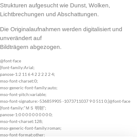
Strukturen aufgesucht wie Dunst, Wolken,
Lichtbrechungen und Abschattungen.
Die Originalaufnahmen werden digitalisiert und
unverändert auf
Bildträgern abgezogen.
@font-face
{font-family:Arial;
panose-1:2 11 6 4 2 2 2 2 2 4;
mso-font-charset:0;
mso-generic-font-family:auto;
mso-font-pitch:variable;
mso-font-signature:-536859905 -1073711037 9 0 511 0;}@font-face
{font-family:“ＭＳ 明朝“;
panose-1:0 0 0 0 0 0 0 0 0 0;
mso-font-charset:128;
mso-generic-font-family:roman;
mso-font-format:other;