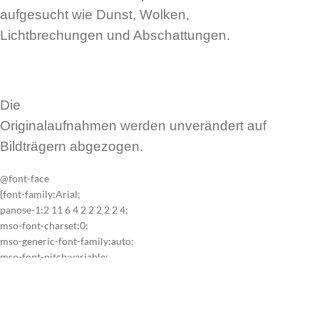
aufgesucht wie Dunst, Wolken,
Lichtbrechungen und Abschattungen.
Die
Originalaufnahmen werden unverändert auf
Bildträgern abgezogen.
@font-face
{font-family:Arial;
panose-1:2 11 6 4 2 2 2 2 2 4;
mso-font-charset:0;
mso-generic-font-family:auto;
mso-font-pitch:variable;
mso-font-signature:-536859905 -1073711037 9 0 511 0;}@font-face
{font-family:Times;
panose-1:2 0 5 0 0 0 0 0 0 0;