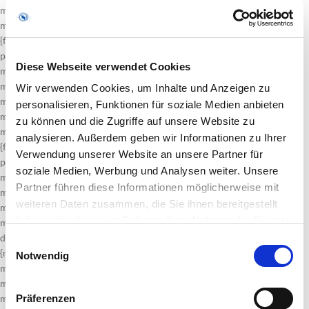
mso-font-pitch:fixed;
mso-font-signature:1 134676480 16 0 131072 0;}@font-face
{font-family:“ＭＳ 明朝“;
panose-1:0 0 0 0 0 0 0 0 0 0;
Diese Webseite verwendet Cookies
mso-font-charset:128;
mso-generic-font-family:roman;
Wir verwenden Cookies, um Inhalte und Anzeigen zu
mso-font-format:other;
personalisieren, Funktionen für soziale Medien anbieten
mso-font-pitch:fixed;
zu können und die Zugriffe auf unsere Website zu
mso-font-signature:1 134676480 16 0 131072 0;}@font-face
analysieren. Außerdem geben wir Informationen zu Ihrer
{font-family:Cambria;
Verwendung unserer Website an unsere Partner für
panose-1:2 4 5 3 5 4 6 3 2 4;
soziale Medien, Werbung und Analysen weiter. Unsere
mso-font-charset:0;
Partner führen diese Informationen möglicherweise mit
mso-generic-font-family:auto;
weiteren Daten zusammen, die Sie ihnen bereitgestellt
mso-font-pitch:variable;
haben oder die sie im Rahmen Ihrer Nutzung der Dienste
mso-font-signature:3 0 0 0 1 0;}p.MsoNormal, li.MsoNormal,
gesammelt haben.
div.MsoNormal
Einwilligungsauswahl
{mso-style-unhide:no;
Notwendig
mso-style-qformat:yes;
mso-style-parent:““;
Präferenzen
margin:0cm;